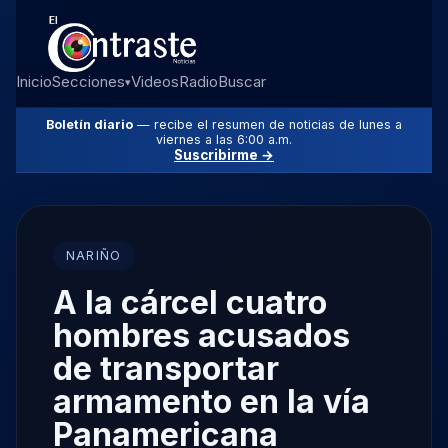
Inicio
Secciones
Videos
Radio
Buscar
▾
Boletín diario
— recibe el resumen de noticias de lunes a
viernes a las 6:00 a.m.
Suscribirme →
NARIÑO
A la cárcel cuatro
hombres acusados
de transportar
armamento en la vía
Panamericana