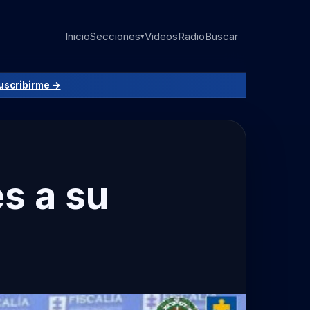
Inicio
Secciones
Videos
Radio
Buscar
▾
uscribirme →
es a su