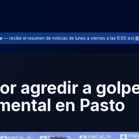
io
— recibe el resumen de noticias de lunes a viernes a las 6:00 a.m.
S
por agredir a golp
imental en Pasto