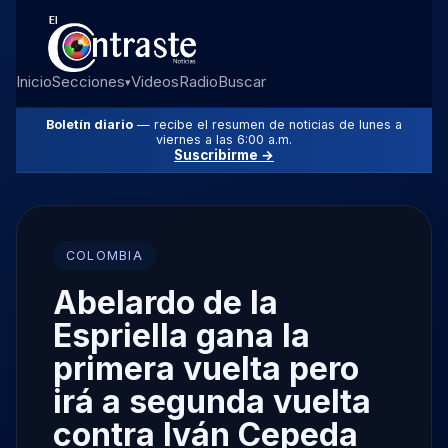
Inicio
Secciones
Videos
Radio
Buscar
▾
Boletín diario
— recibe el resumen de noticias de lunes a
viernes a las 6:00 a.m.
Suscribirme →
COLOMBIA
Abelardo de la
Espriella gana la
primera vuelta pero
irá a segunda vuelta
contra Iván Cepeda