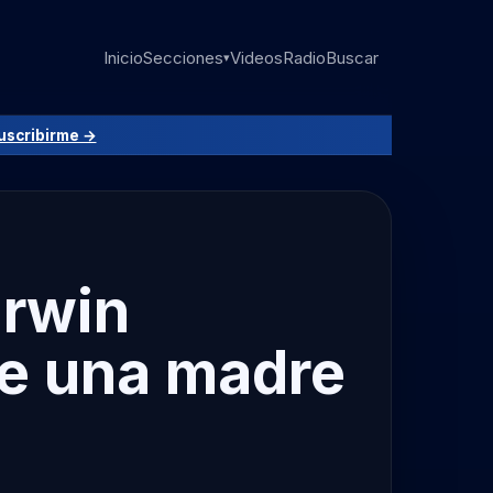
Inicio
Secciones
Videos
Radio
Buscar
▾
uscribirme →
Erwin
de una madre