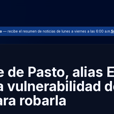
io
— recibe el resumen de noticias de lunes a viernes a las 6:00 a.m.
S
e de Pasto, alias 
a vulnerabilidad 
ara robarla