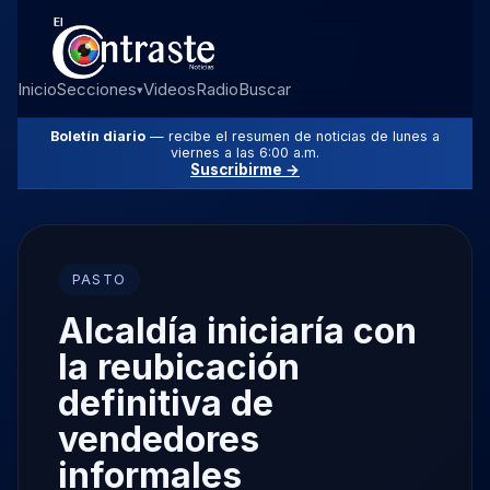
Inicio
Secciones
Videos
Radio
Buscar
▾
Boletín diario
— recibe el resumen de noticias de lunes a
viernes a las 6:00 a.m.
Suscribirme →
PASTO
Alcaldía iniciaría con
la reubicación
definitiva de
vendedores
informales