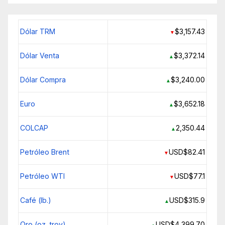
Dólar TRM
$3,157.43
▼
Dólar Venta
$3,372.14
▲
Dólar Compra
$3,240.00
▲
Euro
$3,652.18
▲
COLCAP
2,350.44
▲
Petróleo Brent
USD$82.41
▼
Petróleo WTI
USD$77.1
▼
Café (lb.)
USD$315.9
▲
Oro (oz. troy)
USD$4,399.70