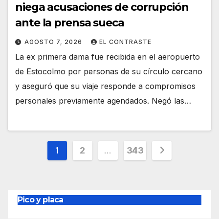
niega acusaciones de corrupción
ante la prensa sueca
AGOSTO 7, 2026
EL CONTRASTE
La ex primera dama fue recibida en el aeropuerto
de Estocolmo por personas de su círculo cercano
y aseguró que su viaje responde a compromisos
personales previamente agendados. Negó las…
Paginación
1
2
…
343
de
entradas
Pico y placa