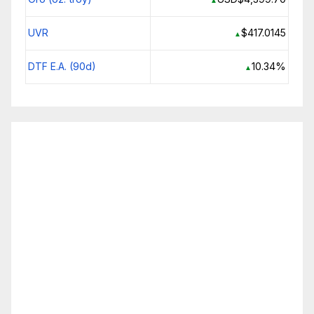
▲
UVR
$417.0145
▲
DTF E.A. (90d)
10.34%
▲