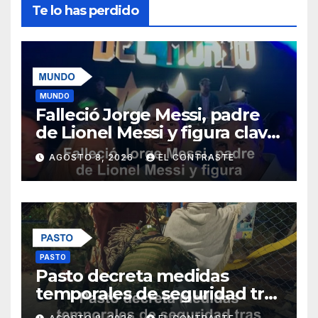
Te lo has perdido
MUNDO
Falleció Jorge Messi, padre
de Lionel Messi y figura clave
en su carrera
AGOSTO 8, 2026
EL CONTRASTE
PASTO
Pasto decreta medidas
temporales de seguridad tras
ataque explosivo a la Policía