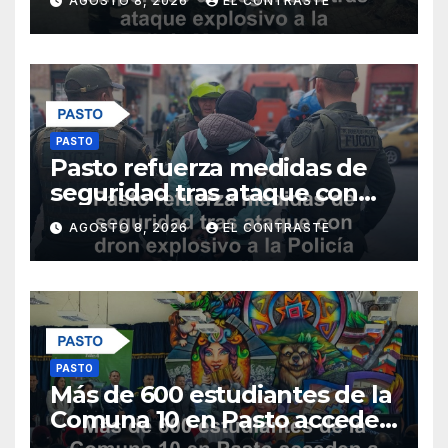
AGOSTO 8, 2026
EL CONTRASTE
Metropolitana
PASTO
Pasto refuerza medidas de
seguridad tras ataque con
dron explosivo a la Policía
AGOSTO 8, 2026
EL CONTRASTE
Metropolitana
PASTO
Más de 600 estudiantes de la
Comuna 10 en Pasto acceden
a educación superior gratuita