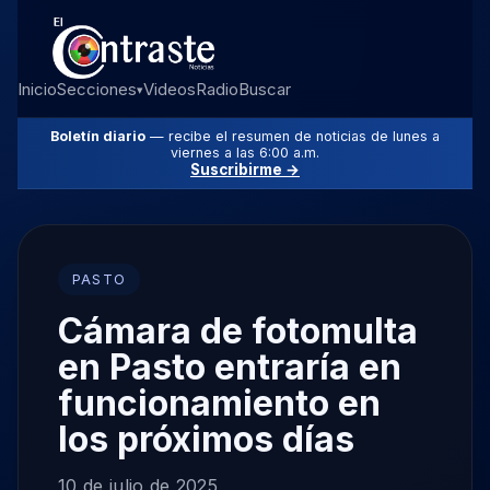
Inicio
Secciones
Videos
Radio
Buscar
▾
Boletín diario
— recibe el resumen de noticias de lunes a
viernes a las 6:00 a.m.
Suscribirme →
PASTO
Cámara de fotomulta
en Pasto entraría en
funcionamiento en
los próximos días
10 de julio de 2025