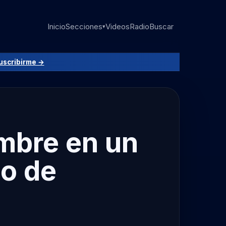
Inicio
Secciones
Videos
Radio
Buscar
▾
uscribirme →
ombre en un
io de