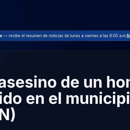
io
— recibe el resumen de noticias de lunes a viernes a las 6:00 a.m.
S
 asesino de un h
ido en el municip
N)