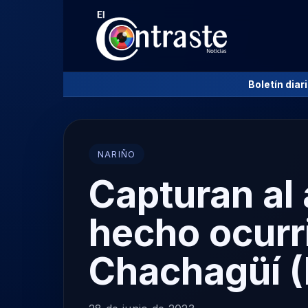
Boletín diar
NARIÑO
Capturan al
hecho ocurr
Chachagüí (