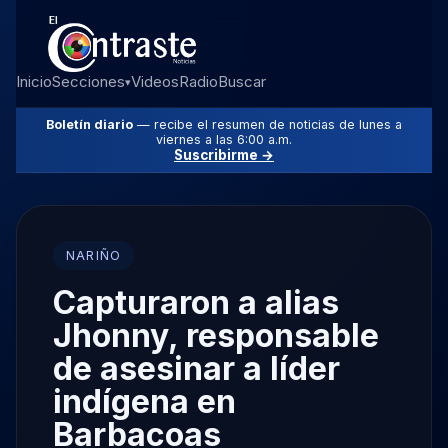
Inicio
Secciones
Videos
Radio
Buscar
▾
Boletín diario
— recibe el resumen de noticias de lunes a
viernes a las 6:00 a.m.
Suscribirme →
NARIÑO
Capturaron a alias
Jhonny, responsable
de asesinar a líder
indígena en
Barbacoas