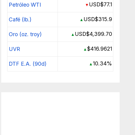
USD$77.1
Petróleo WTI
▼
USD$315.9
Café (lb.)
▲
USD$4,399.70
Oro (oz. troy)
▲
$416.9621
UVR
▲
10.34%
DTF E.A. (90d)
▲