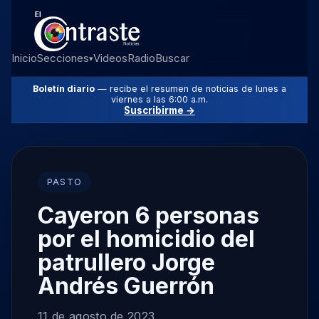
Inicio
Secciones
Videos
Radio
Buscar
▾
Boletín diario
— recibe el resumen de noticias de lunes a
viernes a las 6:00 a.m.
Suscribirme →
PASTO
Cayeron 6 personas
por el homicidio del
patrullero Jorge
Andrés Guerrón
11 de agosto de 2023