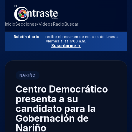
Inicio
Secciones
Videos
Radio
Buscar
▾
Boletín diario
— recibe el resumen de noticias de lunes a
viernes a las 6:00 a.m.
Suscribirme →
NARIÑO
Centro Democrático
presenta a su
candidato para la
Gobernación de
Nariño