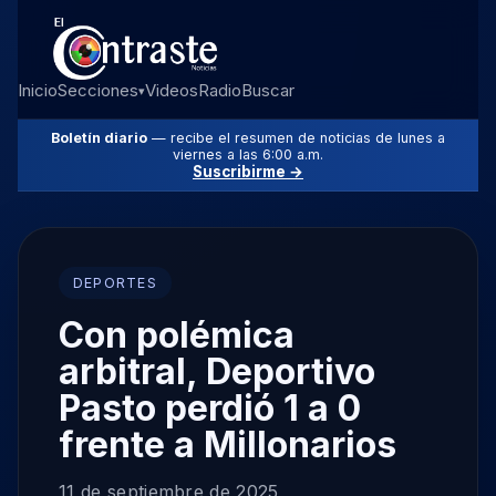
Inicio
Secciones
Videos
Radio
Buscar
▾
Boletín diario
— recibe el resumen de noticias de lunes a
viernes a las 6:00 a.m.
Suscribirme →
DEPORTES
Con polémica
arbitral, Deportivo
Pasto perdió 1 a 0
frente a Millonarios
11 de septiembre de 2025