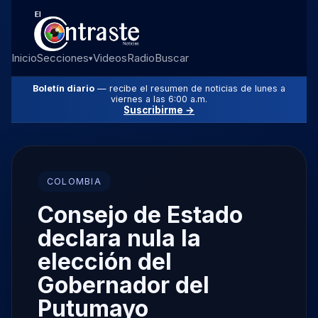
Inicio
Secciones
Videos
Radio
Buscar
▾
Boletín diario
— recibe el resumen de noticias de lunes a
viernes a las 6:00 a.m.
Suscribirme →
COLOMBIA
Consejo de Estado
declara nula la
elección del
Gobernador del
Putumayo