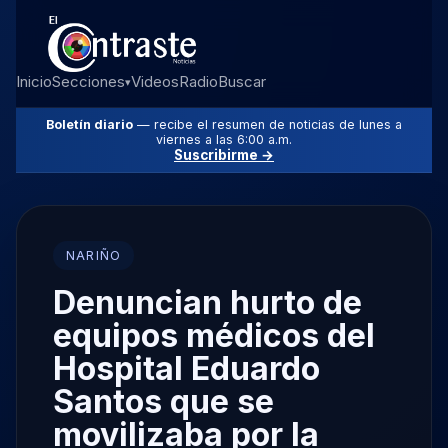
Inicio
Secciones
Videos
Radio
Buscar
▾
Boletín diario
— recibe el resumen de noticias de lunes a
viernes a las 6:00 a.m.
Suscribirme →
NARIÑO
Denuncian hurto de
equipos médicos del
Hospital Eduardo
Santos que se
movilizaba por la