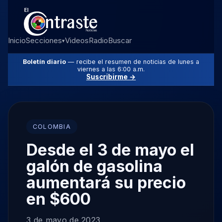
Inicio
Secciones
Videos
Radio
Buscar
▾
Boletín diario
— recibe el resumen de noticias de lunes a
viernes a las 6:00 a.m.
Suscribirme →
COLOMBIA
Desde el 3 de mayo el
galón de gasolina
aumentará su precio
en $600
3 de mayo de 2023