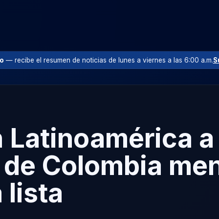
io
— recibe el resumen de noticias de lunes a viernes a las 6:00 a.m.
S
 Latinoamérica a
s de Colombia me
 lista