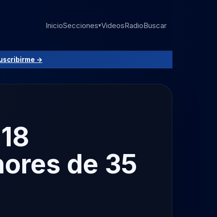
Inicio
Secciones
Videos
Radio
Buscar
▾
uscribirme →
 18
nores de 35