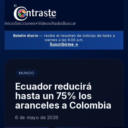
Inicio
Secciones
Videos
Radio
Buscar
▾
Boletín diario
— recibe el resumen de noticias de lunes a
viernes a las 6:00 a.m.
Suscribirme →
MUNDO
Ecuador reducirá
hasta un 75% los
aranceles a Colombia
6 de mayo de 2026