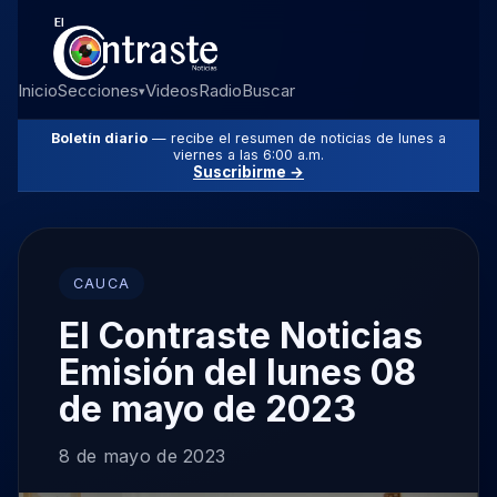
Inicio
Secciones
Videos
Radio
Buscar
▾
Boletín diario
— recibe el resumen de noticias de lunes a
viernes a las 6:00 a.m.
Suscribirme →
CAUCA
El Contraste Noticias
Emisión del lunes 08
de mayo de 2023
8 de mayo de 2023