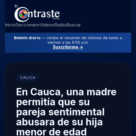
Inicio
Secciones
Videos
Radio
Buscar
▾
Boletín diario
— recibe el resumen de noticias de lunes a
viernes a las 6:00 a.m.
Suscribirme →
CAUCA
En Cauca, una madre
permitía que su
pareja sentimental
abusara de su hija
menor de edad