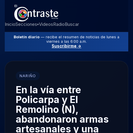
Inicio
Secciones
Videos
Radio
Buscar
▾
Boletín diario
— recibe el resumen de noticias de lunes a
viernes a las 6:00 a.m.
Suscribirme →
NARIÑO
En la vía entre
Policarpa y El
Remolino (N),
abandonaron armas
artesanales y una