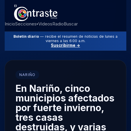
Inicio
Secciones
Videos
Radio
Buscar
▾
Boletín diario
— recibe el resumen de noticias de lunes a
viernes a las 6:00 a.m.
Suscribirme →
NARIÑO
En Nariño, cinco
municipios afectados
por fuerte invierno,
tres casas
destruidas, y varias