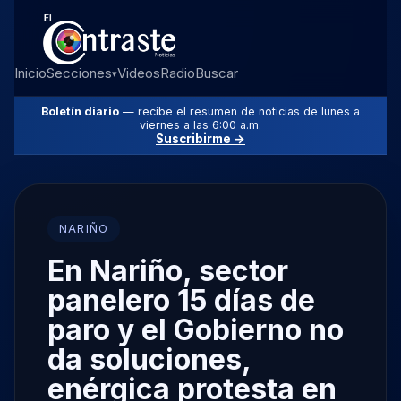
Inicio
Secciones
Videos
Radio
Buscar
▾
Boletín diario
— recibe el resumen de noticias de lunes a
viernes a las 6:00 a.m.
Suscribirme →
NARIÑO
En Nariño, sector
panelero 15 días de
paro y el Gobierno no
da soluciones,
enérgica protesta en