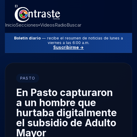
Inicio
Secciones
Videos
Radio
Buscar
▾
Boletín diario
— recibe el resumen de noticias de lunes a
viernes a las 6:00 a.m.
Suscribirme →
PASTO
En Pasto capturaron
a un hombre que
hurtaba digitalmente
el subsidio de Adulto
Mayor