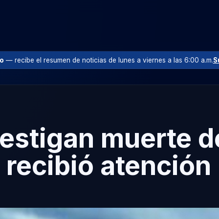
io
— recibe el resumen de noticias de lunes a viernes a las 6:00 a.m.
S
vestigan muerte 
 recibió atención