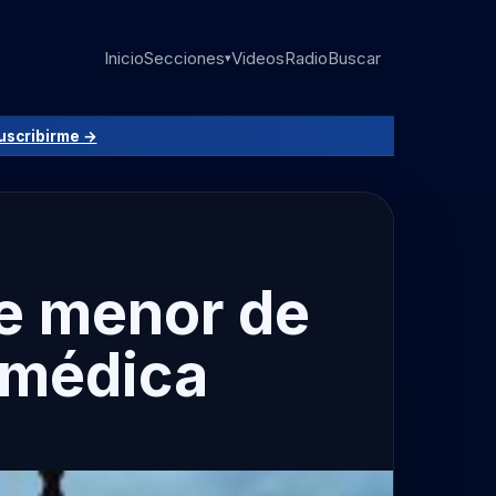
Inicio
Secciones
Videos
Radio
Buscar
▾
uscribirme →
de menor de
 médica