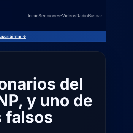
Inicio
Secciones
Videos
Radio
Buscar
▾
uscribirme →
onarios del
UNP, y uno de
 falsos