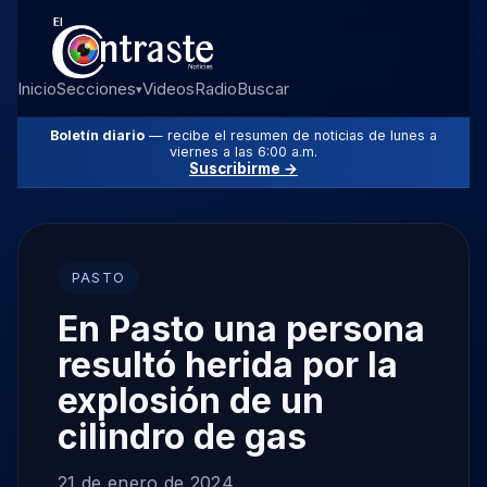
Inicio
Secciones
Videos
Radio
Buscar
▾
Boletín diario
— recibe el resumen de noticias de lunes a
viernes a las 6:00 a.m.
Suscribirme →
PASTO
En Pasto una persona
resultó herida por la
explosión de un
cilindro de gas
21 de enero de 2024