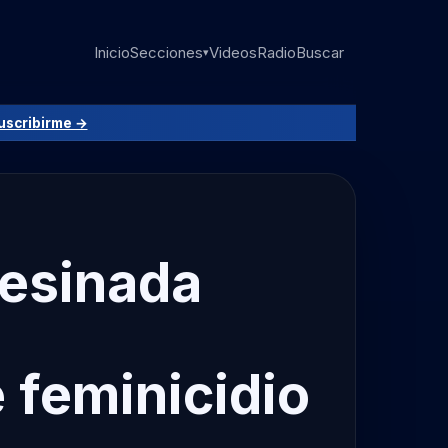
Inicio
Secciones
Videos
Radio
Buscar
▾
uscribirme →
sesinada
 feminicidio