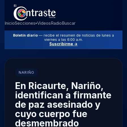
Inicio
Secciones
Videos
Radio
Buscar
▾
Boletín diario
— recibe el resumen de noticias de lunes a
viernes a las 6:00 a.m.
Suscribirme →
NARIÑO
En Ricaurte, Nariño,
identifican a firmante
de paz asesinado y
cuyo cuerpo fue
desmembrado