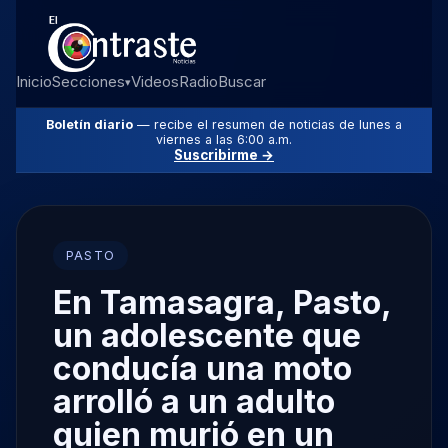
Inicio
Secciones
Videos
Radio
Buscar
▾
Boletín diario
— recibe el resumen de noticias de lunes a
viernes a las 6:00 a.m.
Suscribirme →
PASTO
En Tamasagra, Pasto,
un adolescente que
conducía una moto
arrolló a un adulto
quien murió en un