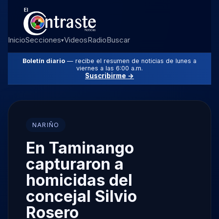
Inicio
Secciones
Videos
Radio
Buscar
▾
Boletín diario
— recibe el resumen de noticias de lunes a
viernes a las 6:00 a.m.
Suscribirme →
NARIÑO
En Taminango
capturaron a
homicidas del
concejal Silvio
Rosero