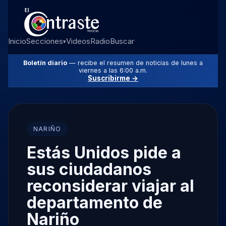
Inicio
Secciones
Videos
Radio
Buscar
▾
Boletín diario
— recibe el resumen de noticias de lunes a
viernes a las 6:00 a.m.
Suscribirme →
NARIÑO
Estás Unidos pide a
sus ciudadanos
reconsiderar viajar al
departamento de
Nariño