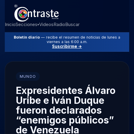
Inicio
Secciones
Videos
Radio
Buscar
▾
Boletín diario
— recibe el resumen de noticias de lunes a
viernes a las 6:00 a.m.
Suscribirme →
MUNDO
Expresidentes Álvaro
Uribe e Iván Duque
fueron declarados
“enemigos públicos”
de Venezuela