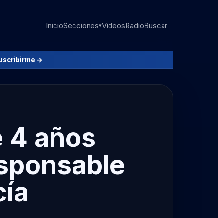
Inicio
Secciones
Videos
Radio
Buscar
▾
uscribirme →
e 4 años
esponsable
cía