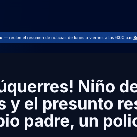
io
— recibe el resumen de noticias de lunes a viernes a las 6:00 a.m.
S
Túquerres! Niño d
s y el presunto r
pio padre, un poli