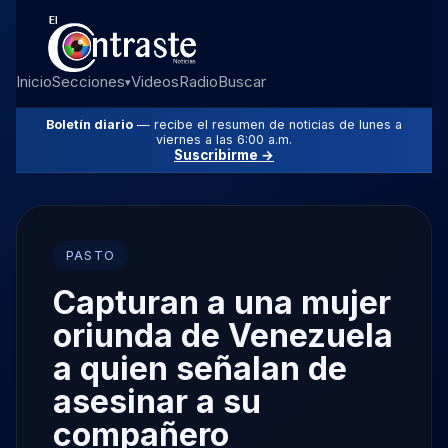
Inicio
Secciones
Videos
Radio
Buscar
▾
Boletín diario
— recibe el resumen de noticias de lunes a
viernes a las 6:00 a.m.
Suscribirme →
PASTO
Capturan a una mujer
oriunda de Venezuela
a quien señalan de
asesinar a su
compañero