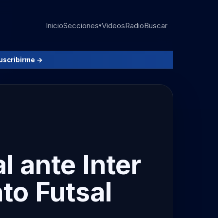
Inicio
Secciones
Videos
Radio
Buscar
▾
uscribirme →
l ante Inter
to Futsal