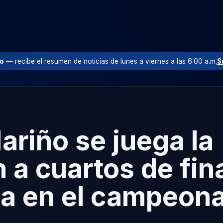
io
— recibe el resumen de noticias de lunes a viernes a las 6:00 a.m.
S
ariño se juega la
n a cuartos de fina
a en el campeona