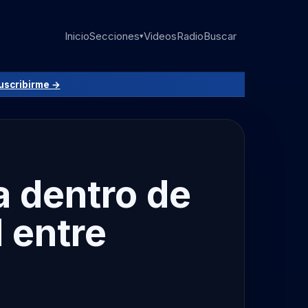
Inicio
Secciones
Videos
Radio
Buscar
▾
uscribirme →
a dentro de
 entre