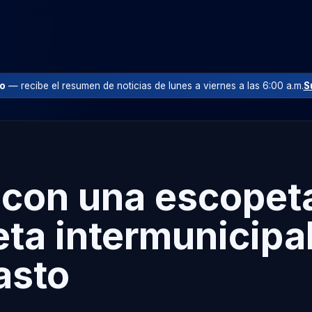
io
— recibe el resumen de noticias de lunes a viernes a las 6:00 a.m.
S
 con una escopet
ta intermunicipal
asto