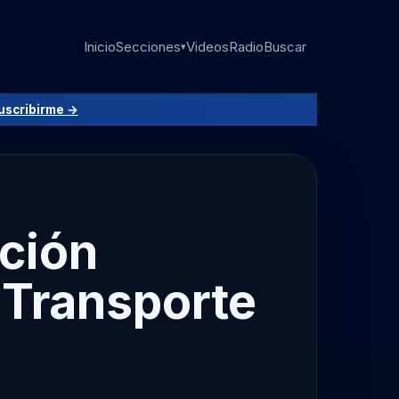
Inicio
Secciones
Videos
Radio
Buscar
▾
uscribirme →
nción
e Transporte