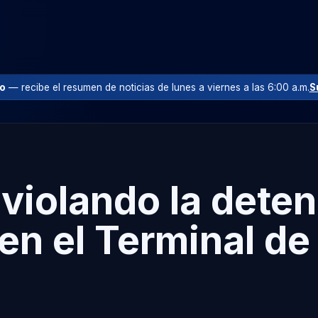
io
— recibe el resumen de noticias de lunes a viernes a las 6:00 a.m.
S
violando la dete
 en el Terminal d