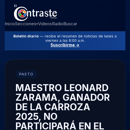
Inicio
Secciones
Videos
Radio
Buscar
▾
Boletín diario
— recibe el resumen de noticias de lunes a
viernes a las 6:00 a.m.
Suscribirme →
PASTO
MAESTRO LEONARD
ZARAMA, GANADOR
DE LA CARROZA
2025, NO
PARTICIPARÁ EN EL