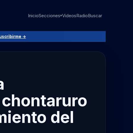
Inicio
Secciones
Videos
Radio
Buscar
▾
uscribirme →
a
 chontaruro
miento del