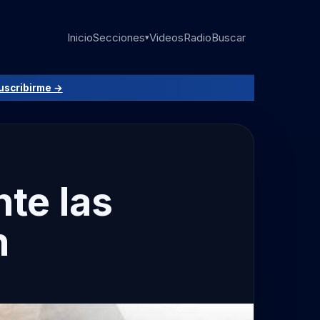
Inicio
Secciones
Videos
Radio
Buscar
▾
uscribirme →
te las
n