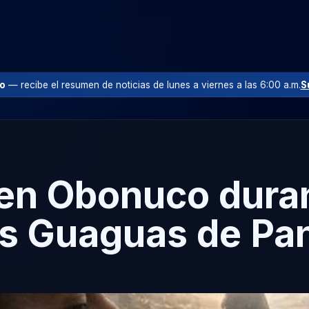
io
— recibe el resumen de noticias de lunes a viernes a las 6:00 a.m.
S
 en Obonuco duran
las Guaguas de Pa