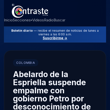
Inicio
Secciones
Videos
Radio
Buscar
▾
Boletín diario
— recibe el resumen de noticias de lunes a
viernes a las 6:00 a.m.
Suscribirme →
COLOMBIA
Abelardo de la
Espriella suspende
empalme con
gobierno Petro por
desconocimiento de