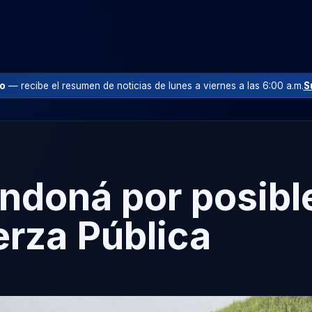
io
— recibe el resumen de noticias de lunes a viernes a las 6:00 a.m.
S
andoná por posibl
erza Pública