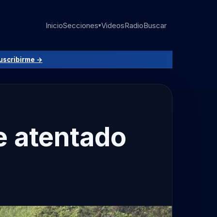
Inicio
Secciones
Videos
Radio
Buscar
▾
uscribirme →
e atentado