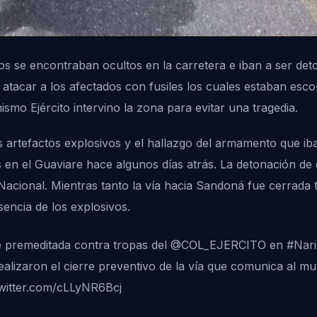
os se encontraban ocultos en la carretera e iban a ser det
o atacar a los afectados con fusiles los cuales estaban esc
smo Ejército intervino la zona para evitar una tragedia.
s artefactos explosivos y el hallazgo del armamento que ib
 en el Guaviare hace algunos días atrás. La detonación de
 Nacional. Mientras tanto la vía hacia Sandoná fue cerrad
sencia de los explosivos.
e premeditada contra tropas del
@COL_EJERCITO
en
#Nar
alizaron el cierre preventivo de la vía que comunica al mu
twitter.com/cLLyNR6Bcj