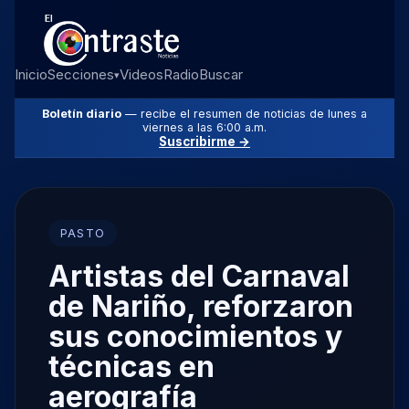
Inicio
Secciones
Videos
Radio
Buscar
▾
Boletín diario
— recibe el resumen de noticias de lunes a
viernes a las 6:00 a.m.
Suscribirme →
PASTO
Artistas del Carnaval
de Nariño, reforzaron
sus conocimientos y
técnicas en
aerografía