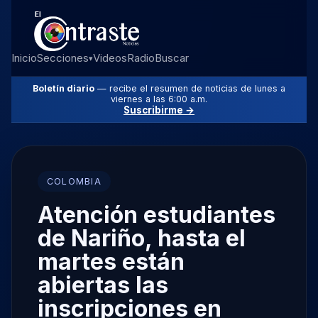
Inicio
Secciones
Videos
Radio
Buscar
▾
Boletín diario
— recibe el resumen de noticias de lunes a
viernes a las 6:00 a.m.
Suscribirme →
COLOMBIA
Atención estudiantes
de Nariño, hasta el
martes están
abiertas las
inscripciones en