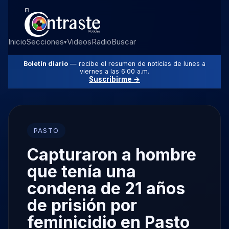
Inicio
Secciones
Videos
Radio
Buscar
▾
Boletín diario
— recibe el resumen de noticias de lunes a
viernes a las 6:00 a.m.
Suscribirme →
PASTO
Capturaron a hombre
que tenía una
condena de 21 años
de prisión por
feminicidio en Pasto