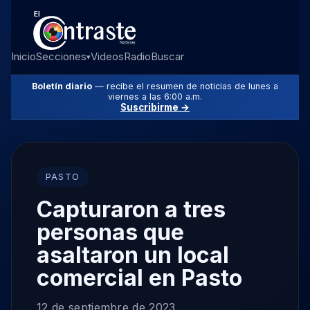
Inicio
Secciones
Videos
Radio
Buscar
▾
Boletín diario
— recibe el resumen de noticias de lunes a
viernes a las 6:00 a.m.
Suscribirme →
PASTO
Capturaron a tres
personas que
asaltaron un local
comercial en Pasto
12 de septiembre de 2023