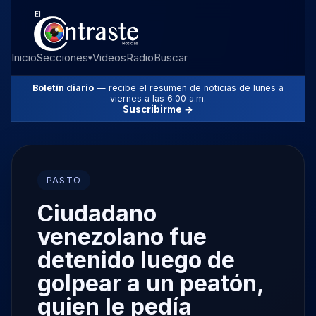
Inicio
Secciones
Videos
Radio
Buscar
▾
Boletín diario
— recibe el resumen de noticias de lunes a
viernes a las 6:00 a.m.
Suscribirme →
PASTO
Ciudadano
venezolano fue
detenido luego de
golpear a un peatón,
quien le pedía