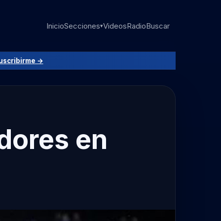
Inicio
Secciones
Videos
Radio
Buscar
▾
uscribirme →
adores en