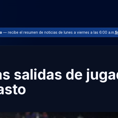
io
— recibe el resumen de noticias de lunes a viernes a las 6:00 a.m.
S
as salidas de jug
asto