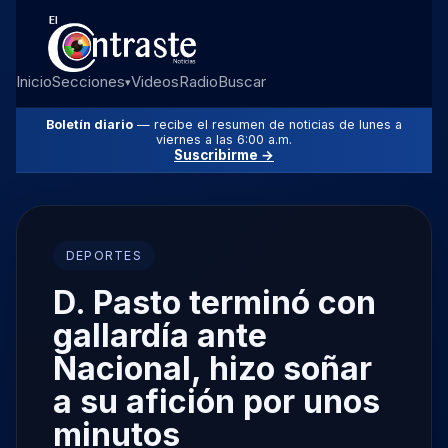
Inicio
Secciones
Videos
Radio
Buscar
▾
Boletín diario
— recibe el resumen de noticias de lunes a
viernes a las 6:00 a.m.
Suscribirme →
DEPORTES
D. Pasto terminó con
gallardía ante
Nacional, hizo soñar
a su afición por unos
minutos